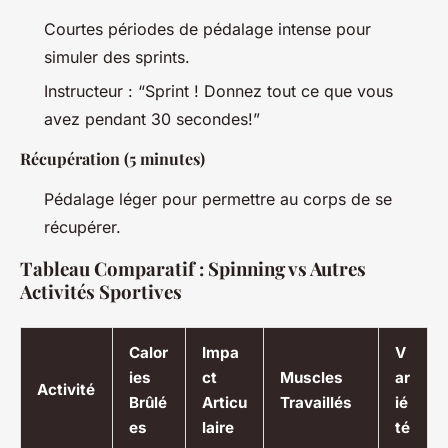
Courtes périodes de pédalage intense pour
simuler des sprints.
Instructeur : “Sprint ! Donnez tout ce que vous
avez pendant 30 secondes!”
Récupération (5 minutes)
Pédalage léger pour permettre au corps de se
récupérer.
Tableau Comparatif : Spinning vs Autres
Activités Sportives
Calor
Impa
V
ies
ct
Muscles
ar
Activité
Brûlé
Articu
Travaillés
ié
es
laire
té