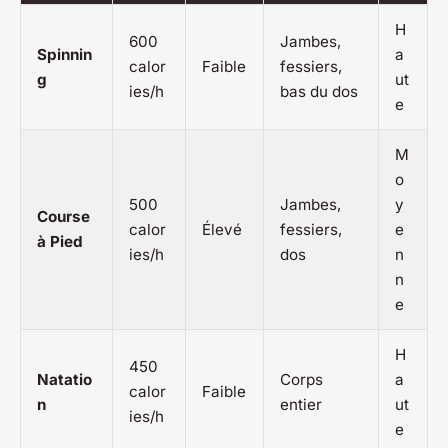
H
600
Jambes,
Spinnin
a
calor
Faible
fessiers,
g
ut
ies/h
bas du dos
e
M
o
500
Jambes,
y
Course
calor
Élevé
fessiers,
e
à Pied
ies/h
dos
n
n
e
H
450
Natatio
Corps
a
calor
Faible
n
entier
ut
ies/h
e