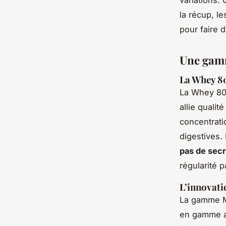
la récup, l
pour faire d
Une gamm
La Whey 80
La
Whey 80 
allie qualit
concentratio
digestives.
pas de secr
régularité p
L’innovati
La gamme MV
en gamme a