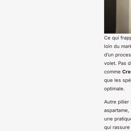
Ce qui frap
loin du mar
d’un proces
volet. Pas 
comme
Cre
que les spéc
optimale.
Autre pilier 
aspartame, s
une pratique
qui rassure