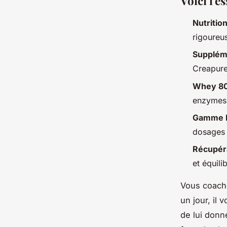
Voici l'e
Nutritio
rigoureu
Suppléme
Creapure
Whey 80
enzymes 
Gamme 
dosages 
Récupér
et équili
Vous coache
un jour, il 
de lui donn