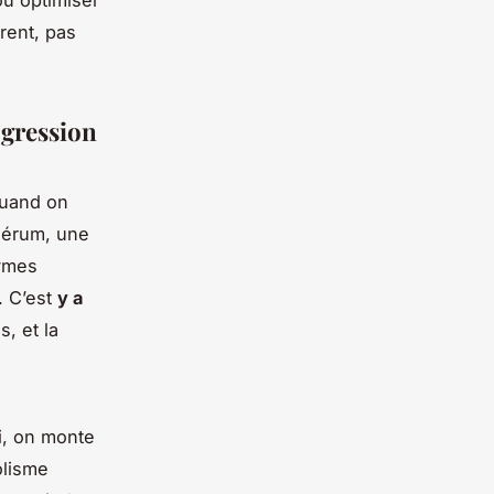
rent, pas
gression
quand on
osérum, une
zymes
. C’est
y a
, et la
i, on monte
olisme