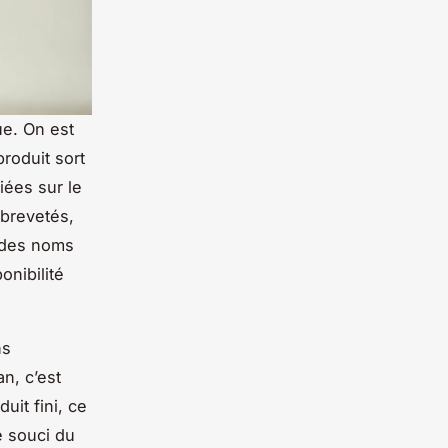
ue. On est
produit sort
iées sur le
 brevetés,
 des noms
onibilité
ns
n, c’est
uit fini, ce
e souci du