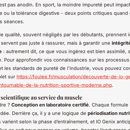
’est pas anodin. En sport, la moindre impureté peut impact
 ou la tolérance digestive - deux points critiques quand
es séances.
e qualité, souvent négligés par les débutants, prennent ic
e servent pas juste à rassurer, mais à garantir une
intégrit
e
: autrement dit, ce que vous ingérez est bien assimilé, 
e. Pour approfondir vos connaissances sur les processus
 et les standards de pureté de l'industrie, vous pouvez co
plet sur
https://foulee.fr/musculation/decouverte-de-io-g
ntournable-de-la-nutrition-sportive-moderne.php
.
 scientifique au service du muscle
dre ?
Conception en laboratoire certifié
. Chaque formule 
idée. Derrière ça, il y a une logique de
périodisation nutri
 varient selon la phase d’entraînement, et IO Genix antic
 Que ce soit pour gagner en volume, booster l’endurance 