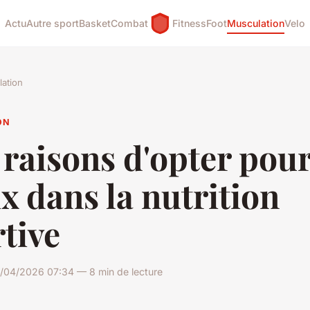
Actu
Autre sport
Basket
Combat
Fitness
Foot
Musculation
Velo
ation
ON
raisons d'opter pour
x dans la nutrition
tive
/04/2026 07:34 — 8 min de lecture