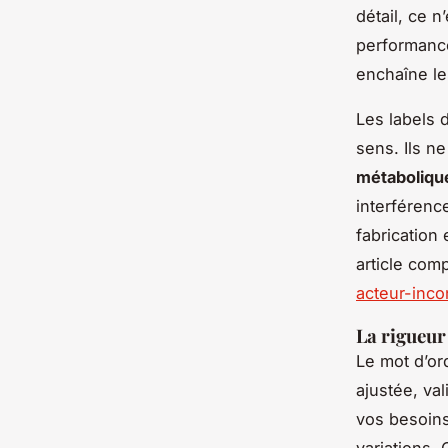
détail, ce n
performance
enchaîne l
Les labels d
sens. Ils n
métaboliqu
interférenc
fabrication
article com
acteur-inco
La rigueur
Le mot d’or
ajustée, val
vos besoins
variations.