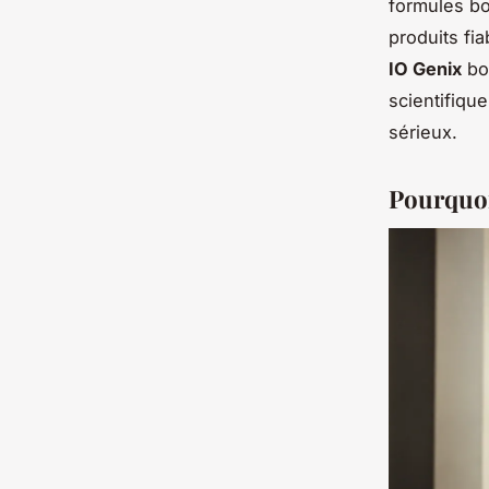
formules bo
produits fi
IO Genix
bou
scientifiqu
sérieux.
Pourquoi