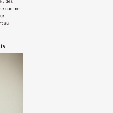
e : des
igne comme
eur
nt au
nts