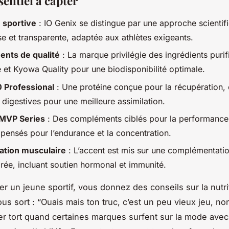
ssentiel à capter
n sportive
: IO Genix se distingue par une approche scientif
se et transparente, adaptée aux athlètes exigeants.
nts de qualité
: La marque privilégie des ingrédients pur
 et Kyowa Quality pour une biodisponibilité optimale.
 Professional
: Une protéine conçue pour la récupération, 
digestives pour une meilleure assimilation.
MVP Series
: Des compléments ciblés pour la performance
pensés pour l’endurance et la concentration.
ation musculaire
: L’accent est mis sur une complémentati
brée, incluant soutien hormonal et immunité.
r un jeune sportif, vous donnez des conseils sur la nutrit
vous sort : “Ouais mais ton truc, c’est un peu vieux jeu, non 
er tort quand certaines marques surfent sur la mode ave