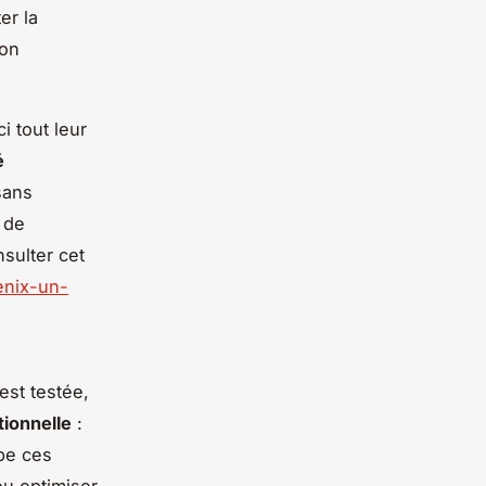
er la
 on
i tout leur
é
sans
 de
nsulter cet
enix-un-
est testée,
tionnelle
:
ipe ces
ou optimiser