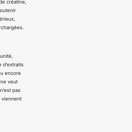
e créatine,
outenir
érieux,
urchargées.
.
unité,
 d’extraits
 ou encore
 ne veut
 n’est pas
 viennent