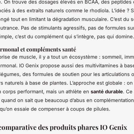
. On trouve des dosages élevés en BCAA, des peptides d
ociés à des extraits naturels comme le rhodiola. L’idée ? S
longé tout en limitant la dégradation musculaire. C’est du s
utrance. Pas de stimulants agressifs, pas de formules s
simple, c’est du complément qui s’intègre, pas qui domine
ormonal et compléments santé
 prise de muscle, il y a tout un écosystème : sommeil, imm
ormonal. IO Genix propose aussi des multivitamines à base
t légumes, des formules de soutien pour les articulations
s naturels à base de plantes. L’approche est globale : on
n corps performant, mais un athlète en
santé durable
. Ce
e quand on sait que beaucoup d’abus en complémentation
t qu’on essaie de compenser à coups de pilules.
comparative des produits phares IO Genix