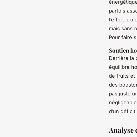
énergétique
parfois ass
l’effort pro
mais sans o
Pour faire 
Soutien h
Derrière la
équilibre h
de fruits e
des booster
pas juste u
négligeabl
d’un défici
Analyse 