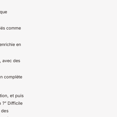
ique
ifiés comme
enrichie en
, avec des
on complète
ion, et puis
?” Difficile
c des