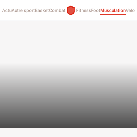
Actu
Autre sport
Basket
Combat
Fitness
Foot
Musculation
Velo