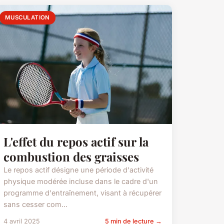
MUSCULATION
L'effet du repos actif sur la
combustion des graisses
Le repos actif désigne une période d'activité
physique modérée incluse dans le cadre d'un
programme d'entraînement, visant à récupérer
sans cesser com...
4 avril 2025
5 min de lecture →