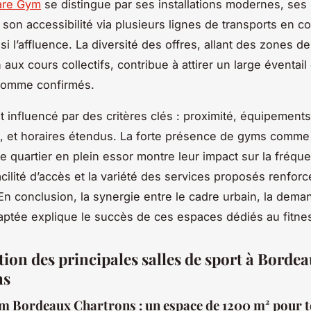
are Gym
se distingue par ses installations modernes, ses 
et son accessibilité via plusieurs lignes de transports en 
insi l’affluence. La diversité des offres, allant des zones de
aux cours collectifs, contribue à attirer un large éventail 
comme confirmés.
t influencé par des critères clés : proximité, équipement
, et horaires étendus. La forte présence de gyms comme
 quartier en plein essor montre leur impact sur la fréque
acilité d’accès et la variété des services proposés renforc
 En conclusion, la synergie entre le cadre urbain, la dema
adaptée explique le succès de ces espaces dédiés au fitne
tion des principales salles de sport à Borde
ns
 Bordeaux Chartrons : un espace de 1200 m² pour t