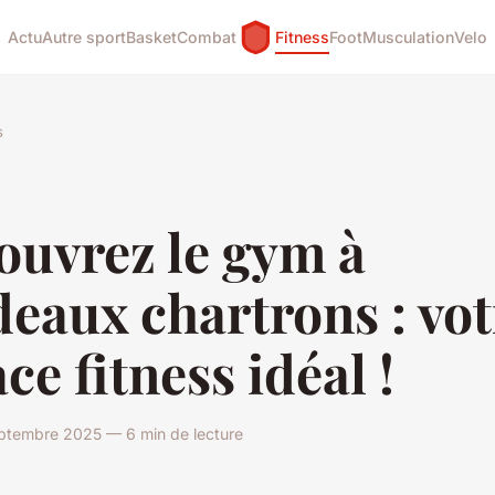
Actu
Autre sport
Basket
Combat
Fitness
Foot
Musculation
Velo
s
ouvrez le gym à
eaux chartrons : vot
ce fitness idéal !
ptembre 2025 — 6 min de lecture