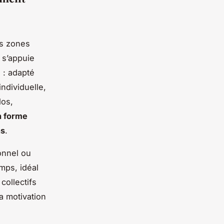
s zones
 s’appuie
 : adapté
ndividuelle,
los,
n forme
ns
.
onnel ou
mps, idéal
collectifs
a motivation