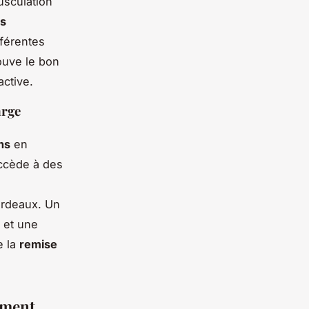
usculation
ns
fférentes
ouve le bon
active.
arge
ns
en
ccède à des
ordeaux. Un
 et une
e la
remise
ement