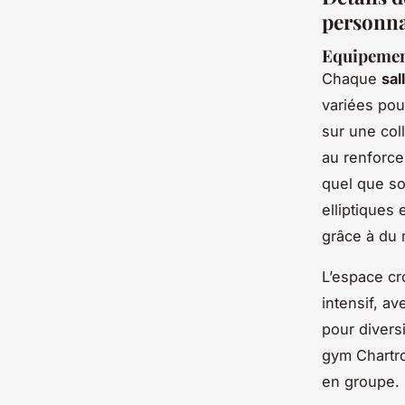
personnal
Equipement
Chaque
sal
variées pou
sur une col
au renforce
quel que so
elliptiques
grâce à du 
L’espace cr
intensif, a
pour divers
gym Chartro
en groupe.