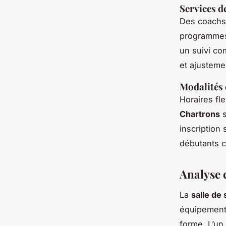
Services 
Des coachs 
programmes 
un suivi co
et ajustemen
Modalités d
Horaires fl
Chartrons
s
inscription
débutants c
Analyse c
La
salle de
équipements
forme. L’un 