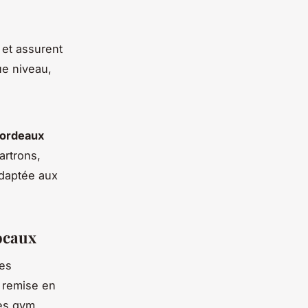
 et assurent
ue niveau,
Bordeaux
artrons,
adaptée aux
locaux
ses
 remise en
res gym