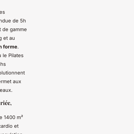
es
endue de 5h
aut de gamme
g et au
n forme
.
le Pilates
chs
olutionnent
permet aux
deaux.
riée,
e 1400 m²
ardio et