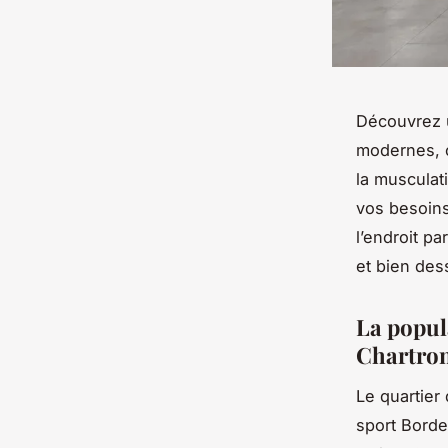
Découvrez u
modernes, c
la musculat
vos besoins
l’endroit pa
et bien des
La popula
Chartron
Le quartier
sport Borde