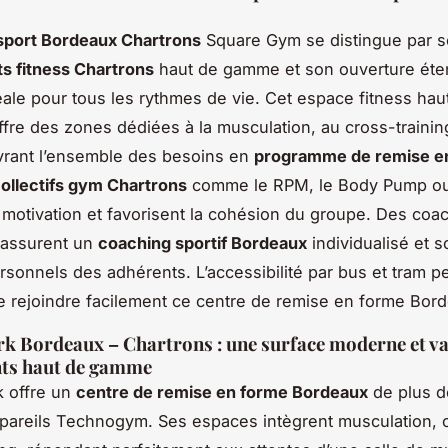
 sport Bordeaux Chartrons
Square Gym se distingue par s
s fitness Chartrons
haut de gamme et son ouverture ét
déale pour tous les rythmes de vie. Cet espace fitness h
fre des zones dédiées à la musculation, au cross-trainin
vrant l’ensemble des besoins en
programme de remise e
ollectifs gym Chartrons
comme le RPM, le Body Pump ou 
a motivation et favorisent la cohésion du groupe. Des coa
 assurent un
coaching sportif Bordeaux
individualisé et s
ersonnels des adhérents. L’accessibilité par bus et tram 
rejoindre facilement ce centre de remise en forme Bor
rk Bordeaux – Chartrons : une surface moderne et va
ts haut de gamme
k offre un
centre de remise en forme Bordeaux
de plus d
pareils Technogym. Ses espaces intègrent musculation, c