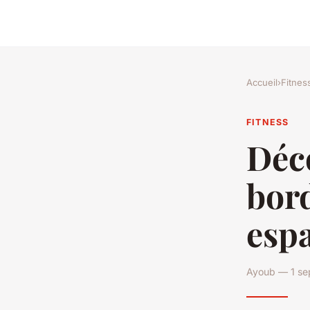
Accueil
›
Fitnes
FITNESS
Déc
bord
espa
Ayoub — 1 se