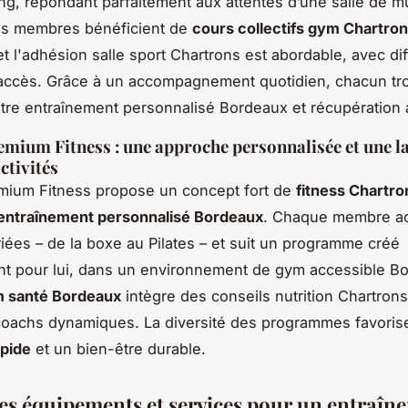
ing, répondant parfaitement aux attentes d’une salle de m
es membres bénéficient de
cours collectifs gym Chartro
 et l'adhésion salle sport Chartrons est abordable, avec di
accès. Grâce à un accompagnement quotidien, chacun tr
ntre entraînement personnalisé Bordeaux et récupération 
emium Fitness : une approche personnalisée et une l
tivités
mium Fitness propose un concept fort de
fitness Chartro
entraînement personnalisé Bordeaux
. Chaque membre a
ariées – de la boxe au Pilates – et suit un programme créé
t pour lui, dans un environnement de gym accessible B
 santé Bordeaux
intègre des conseils nutrition Chartrons
oachs dynamiques. La diversité des programmes favoris
apide
et un bien-être durable.
des équipements et services pour un entraîn