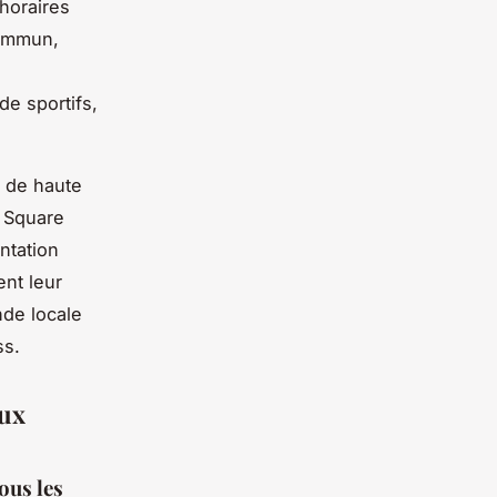
horaires
commun,
de sportifs,
s de haute
 Square
ntation
ent leur
nde locale
ss.
aux
ous les