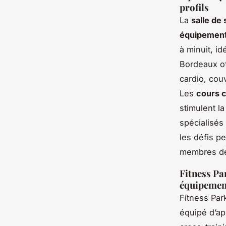
profils
La
salle de
équipement
à minuit, i
Bordeaux of
cardio, cou
Les
cours c
stimulent l
spécialisés
les défis p
membres de 
Fitness Pa
équipemen
Fitness Par
équipé d’ap