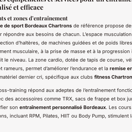
isé et efficace
s et zones d’entraînement
le de sport Bordeaux Chartrons
de référence propose de
r répondre aux besoins de chacun. L’espace musculation
lection d’haltères, de machines guidées et de poids libres
ment musculaire, à la prise de masse et à la progression i
it le niveau. La zone cardio, dotée de tapis de course, vé
 et rameurs, permet d’améliorer l’endurance et la
remise e
matériel dernier cri, spécifique aux clubs
fitness Chartro
oss-training répond aux adeptes de l’entraînement foncti
vec des accessoires comme TRX, sacs de frappe et box ju
ifier son
entraînement personnalisé Bordeaux
. Les cours 
ns, incluant RPM, Pilates, HIIT ou Body Pump, stimulent l