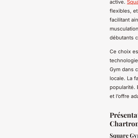
active.
Squ
flexibles, 
facilitant a
musculation 
débutants 
Ce choix es
technologie
Gym dans ce
locale. La f
popularité.
et l’offre 
Présenta
Chartro
Square Gym