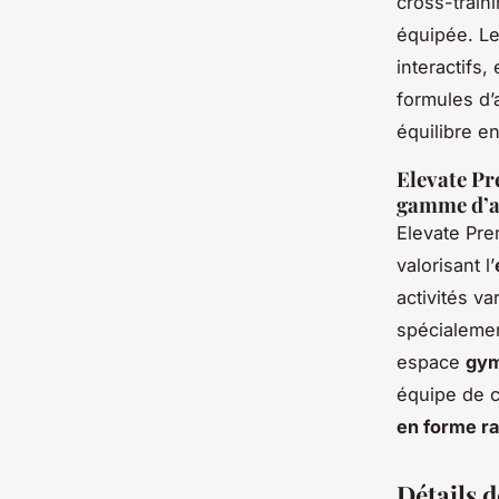
cross-train
équipée. L
interactifs,
formules d’
équilibre e
Elevate Pr
gamme d’ac
Elevate Pre
valorisant l’
activités v
spécialemen
espace
gym
équipe de c
en forme r
Détails 